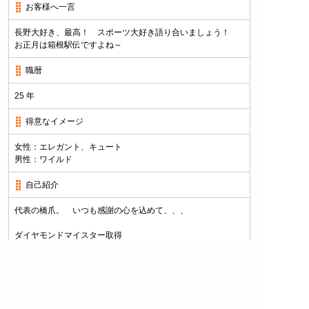
お客様へ一言
長野大好き、最高！ スポーツ大好き語り合いましょう！
お正月は箱根駅伝ですよね～
職暦
25 年
得意なイメージ
女性：エレガント、キュート
男性：ワイルド
自己紹介
代表の橋爪。 いつも感謝の心を込めて、、、
ダイヤモンドマイスター取得
スタッフブログ
今日の出来事･季節の商品